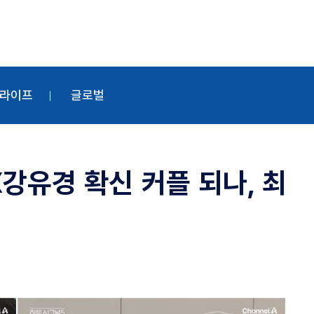
라이프
글로벌
강유경 확신 커플 되나, 최