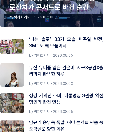
로잔치가 콘서트로 바뀐 순간
by 박지호 기자 - 2026.08.03
‘나는 솔로’ 33기 모솔 비주얼 반전,
3MC도 왜 모솔이지
by 박지호 기자 - 2026.08.05
두산 유니폼 입은 권은비, 시구X공연X승
리까지 완벽한 하루
by 박지호 기자 - 2026.08.03
생강 캐먹던 소녀, 대통령상 3관왕 약선
명인의 반전 인생
by 박지호 기자 - 2026.08.05
남규리 승부욕 폭발, 씨야 콘서트 연습 중
오락실로 향한 이유