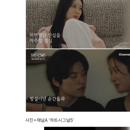
사진=채널A ‘하트시그널5’