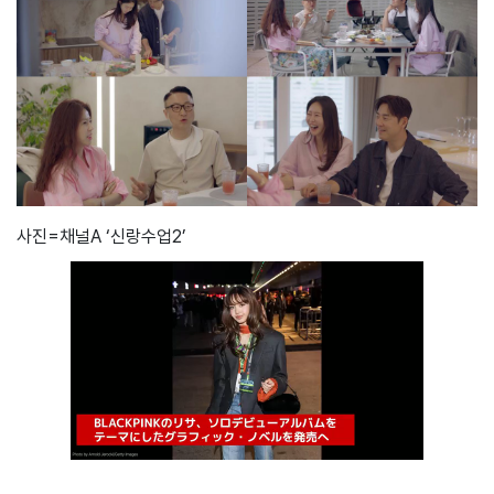
사진=채널A ‘신랑수업2’