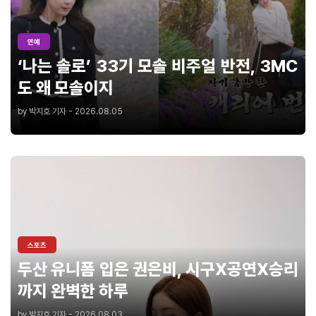
연예
‘나는 솔로’ 33기 모솔 비주얼 반전, 3MC
도 왜 모솔이지
by 박지호 기자 - 2026.08.05
스포츠
두산 유니폼 입은 권은비, 시구X공연X승리
까지 완벽한 하루
by 박지호 기자 - 2026.08.03