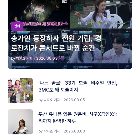
연예
송가인 등장하자 전원 기립, 경
로잔치가 콘서트로 바뀐 순간
by 박지호 기자 - 2026.08.03
‘나는 솔로’ 33기 모솔 비주얼 반전,
3MC도 왜 모솔이지
by 박지호 기자 - 2026.08.05
두산 유니폼 입은 권은비, 시구X공연X승
리까지 완벽한 하루
by 박지호 기자 - 2026.08.03