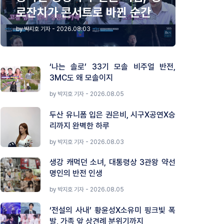
로잔치가 콘서트로 바뀐 순간
by 박지호 기자 - 2026.08.03
‘나는 솔로’ 33기 모솔 비주얼 반전,
3MC도 왜 모솔이지
by 박지호 기자 - 2026.08.05
두산 유니폼 입은 권은비, 시구X공연X승
리까지 완벽한 하루
by 박지호 기자 - 2026.08.03
생강 캐먹던 소녀, 대통령상 3관왕 약선
명인의 반전 인생
by 박지호 기자 - 2026.08.05
‘전설의 사내’ 황윤성X소유미 핑크빛 폭
발, 가족 앞 상견례 분위기까지